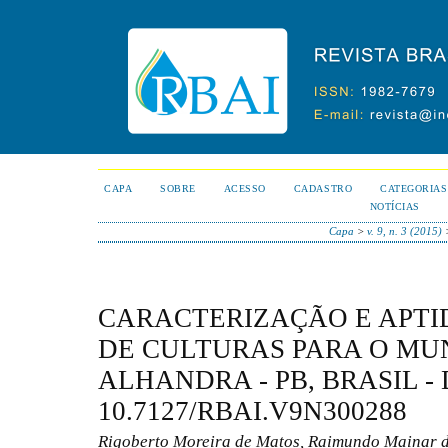
CAPA
SOBRE
ACESSO
CADASTRO
CATEGORIAS
NOTÍCIAS
Capa
>
v. 9, n. 3 (2015)
CARACTERIZAÇÃO E APTI
DE CULTURAS PARA O MUN
ALHANDRA - PB, BRASIL - 
10.7127/RBAI.V9N300288
Rigoberto Moreira de Matos, Raimundo Mainar 