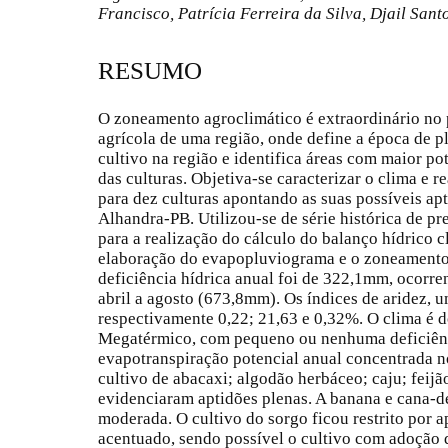
Francisco, Patrícia Ferreira da Silva, Djail Sant
RESUMO
O zoneamento agroclimático é extraordinário no 
agrícola de uma região, onde define a época de pl
cultivo na região e identifica áreas com maior po
das culturas. Objetiva-se caracterizar o clima e 
para dez culturas apontando as suas possíveis ap
Alhandra-PB. Utilizou-se de série histórica de pr
para a realização do cálculo do balanço hídrico c
elaboração do evapopluviograma e o zoneamento 
deficiência hídrica anual foi de 322,1mm, ocorr
abril a agosto (673,8mm). Os índices de aridez, 
respectivamente 0,22; 21,63 e 0,32%. O clima é
Megatérmico, com pequeno ou nenhuma deficiênc
evapotranspiração potencial anual concentrada n
cultivo de abacaxi; algodão herbáceo; caju; feijã
evidenciaram aptidões plenas. A banana e cana-d
moderada. O cultivo do sorgo ficou restrito por 
acentuado, sendo possível o cultivo com adoção